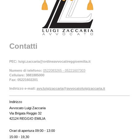
Contatti
PEC: luigi.zaccaria@ordineavvocatireggioemilia.it
Numero di telefono:
0522083265 - 05221607303
Cellulare: 3881885000
Fax:
05221602201
Indirizzo e-mail:
avv.luigizaccaria@avvocatoluigizaccaria.it
Indirizzo
Avvocato Luigi Zaccaria
Via Brigata Reggio 32
42124 REGGIO EMILIA
Orari di apertura 09:00 - 13:00
15:00 - 19,30