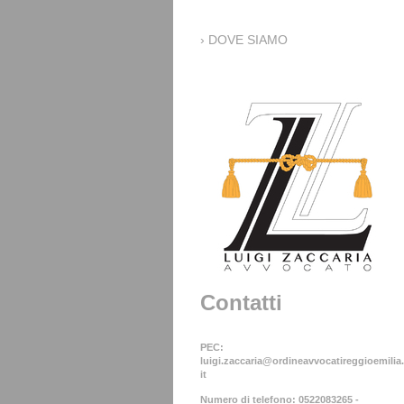
DOVE SIAMO
Contatti
PEC:
luigi.zaccaria@ordineavvocatireggioemilia.
it
Numero di telefono:
0522083265 -