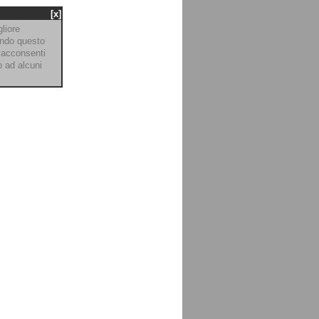
[x]
gliore
endo questo
 acconsenti
o ad alcuni