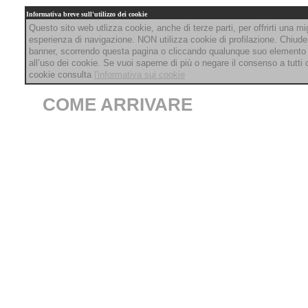
Informativa breve sull'utilizzo dei cookie
Questo sito web utlizza cookie, anche di terze parti, per offrirti una mi
esperienza di navigazione. NON utilizza cookie di profilazione. Chiud
banner, scorrendo questa pagina o cliccando qualunque suo elemento
all’uso dei cookie. Se vuoi saperne di più o negare il consenso a tutti 
cookie consulta
l'informativa sui cookie
COME ARRIVARE