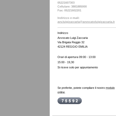
05221607303
Cellulare: 3881885000
Fax:
05221602201
Indirizzo e-mail:
avv.luigizaccaria@avvocatoluigizaccaria.it
Indirizzo
Avvocato Luigi Zaccaria
Via Brigata Reggio 32
42124 REGGIO EMILIA
Orari di apertura 09:00 - 13:00
15:00 - 19,30
Si riceve solo per appuntamento
Se preferite, potete compilare il nostro
modulo
online
.